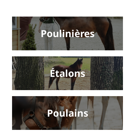
Poulinières
Étalons
Poulains