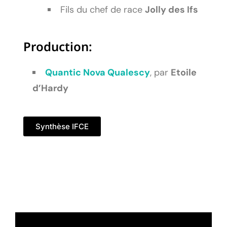
Fils du chef de race
Jolly des Ifs
Production:
Quantic Nova Qualescy
, par
Etoile
d’Hardy
Synthèse IFCE