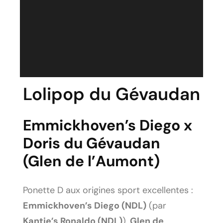
Lolipop du Gévaudan
Emmickhoven’s Diego x
Doris du Gévaudan
(Glen de l’Aumont)
Ponette D aux origines sport excellentes :
Emmickhoven’s Diego (NDL)
(par
Kantje’s Ronaldo (NDL)
),
Glen de