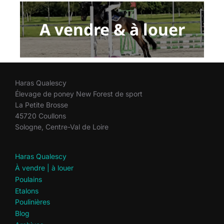
A vendre & à louer
Haras Qualescy
Élevage de poney New Forest de sport
La Petite Brosse
45720 Coullons
Sologne, Centre-Val de Loire
Haras Qualescy
À vendre | à louer
Poulains
Etalons
Poulinières
Blog