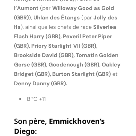
l’Aumont
(par
Willoway Good as Gold
(GBR)
),
Uhlan des Étangs
(par
Jolly des
Ifs
), ainsi que les chefs de race
Silverlea
Flash Harry (GBR),
Peveril Peter Piper
(GBR), Priory Starlight
VII (GBR),
Brookside David (GBR), Tomatin Golden
Gorse (GBR), Goodenough (GBR), Oakley
Bridget (GBR), Burton Starlight (GBR)
et
Denny Danny (GBR)
.
BPO +11
Son père,
Emmickhoven’s
Diego
: