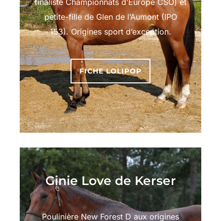
finaliste Championnats d’Europe CSO) et
petite-fille de Glen de l’Aumont (IPO
153). Origines sport d’exception.
FICHE LOLIPOP
Ginie Love de Kerser
Poulinière New Forest D aux origines