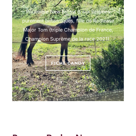
Poulinière New Forest B aux origines
purement britanniques, fille de Rodlease
Major Tom (triple Champion de France,
Champion Suprême de la race 2021).
FICHE CANDY